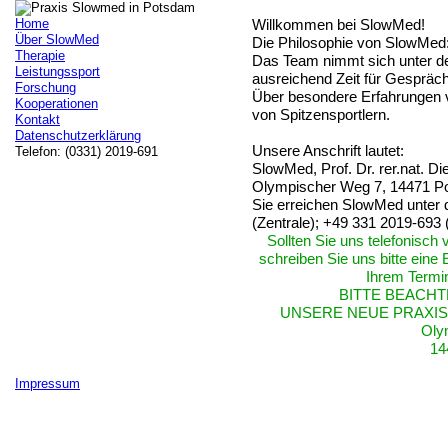
Home
Willkommen bei SlowMed!
Über SlowMed
Die Philosophie von SlowMed
Therapie
Das Team nimmt sich unter d
Leistungssport
ausreichend Zeit für Gespräch
Forschung
Über besondere Erfahrungen v
Kooperationen
von Spitzensportlern.
Kontakt
Datenschutzerklärung
Unsere Anschrift lautet:
Telefon: (0331) 2019-691
SlowMed, Prof. Dr. rer.nat. Di
Olympischer Weg 7, 14471 P
Sie erreichen SlowMed unter
(Zentrale); +49 331 2019-693
Sollten Sie uns telefonisch
schreiben Sie uns bitte eine
Ihrem Termin
BITTE BEACHTE
UNSERE NEUE PRAXI
Olym
14
Impressum