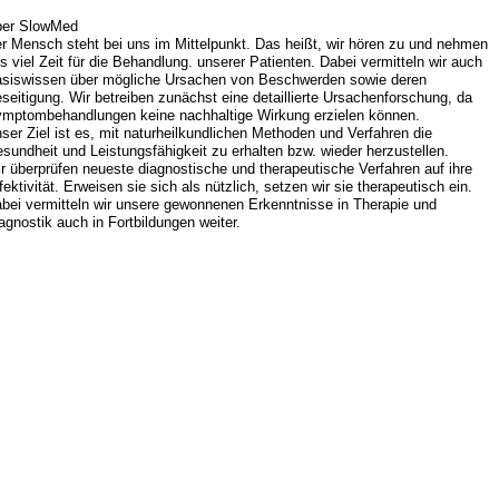
er SlowMed
r Mensch steht bei uns im Mittelpunkt. Das heißt, wir hören zu und nehmen
s viel Zeit für die Behandlung. unserer Patienten. Dabei vermitteln wir auch
siswissen über mögliche Ursachen von Beschwerden sowie deren
seitigung. Wir betreiben zunächst eine detaillierte Ursachenforschung, da
mptombehandlungen keine nachhaltige Wirkung erzielen können.
ser Ziel ist es, mit naturheilkundlichen Methoden und Verfahren die
sundheit und Leistungsfähigkeit zu erhalten bzw. wieder herzustellen.
r überprüfen neueste diagnostische und therapeutische Verfahren auf ihre
fektivität. Erweisen sie sich als nützlich, setzen wir sie therapeutisch ein.
bei vermitteln wir unsere gewonnenen Erkenntnisse in Therapie und
agnostik auch in Fortbildungen weiter.