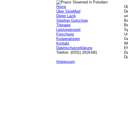
Home
Üb
Über SlowMed
De
Dieter Lazik
un
Stephan Gutschow
Ba
Therapie
Be
Leistungssport
Sy
Forschung
Un
Kooperationen
Ge
Kontakt
Wi
Datenschutzerklärung
Ef
Telefon: (0331) 2019-691
Da
Di
Impressum